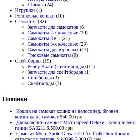
Шлемы
(24)
Игрушки
(1)
Роликовые коньки
(10)
Самокаты
(82)
Запчасти для самокатов
(6)
Самокаты 2-х колесные
(29)
Самокаты 3 в 1
(21)
Самокаты 3-х колесные
(23)
Самокаты для взрослых
(13)
Трюковые самокаты
(8)
Скейтборды
(19)
Penny Board (Пенниборды)
(11)
Запчасти для скейтбордов
(1)
Лонгборды
(3)
Скейтборды
(7)
Новинки
Кошик на самокат кошик на велосипед, біговел
корзинка на самокат
550.00
грн
Двоколісний самокат Micro Speed Deluxe - Колір зеленої
глини SA0211
6,500.00
грн
Самокат Micro Sprite Glow LED Art Collection Космос
світиться у темряві SA0299
5,300.00
грн