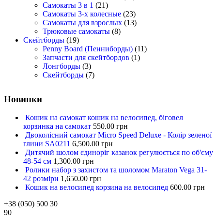
Самокаты 3 в 1
(21)
Самокаты 3-х колесные
(23)
Самокаты для взрослых
(13)
Трюковые самокаты
(8)
Скейтборды
(19)
Penny Board (Пенниборды)
(11)
Запчасти для скейтбордов
(1)
Лонгборды
(3)
Скейтборды
(7)
Новинки
Кошик на самокат кошик на велосипед, біговел
корзинка на самокат
550.00
грн
Двоколісний самокат Micro Speed Deluxe - Колір зеленої
глини SA0211
6,500.00
грн
Дитячий шолом єдиноріг казанок регулюється по об'єму
48-54 см
1,300.00
грн
Ролики набор з захистом та шоломом Maraton Vega 31-
42 розміри
1,650.00
грн
Кошик на велосипед корзина на велосипед
600.00
грн
+38 (050) 500 30
90