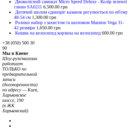
Двоколісний самокат Micro Speed Deluxe - Колір зеленої
глини SA0211
6,500.00
грн
Дитячий шолом єдиноріг казанок регулюється по об'єму
48-54 см
1,300.00
грн
Ролики набор з захистом та шоломом Maraton Vega 31-
42 розміри
1,650.00
грн
Кошик на велосипед корзина на велосипед
600.00
грн
+38 (050) 500 30
90
Мы в Киеве
Шоу-рум/магазин
работает
ТОЛЬКО по
предварительной
записи
(договоренности)
по адресу — Киев,
Харьковское
шоссе, 190
(в ЖК
Харьковский)